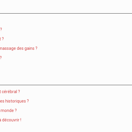
 ?
 ?
amassage des gains ?
?
 cérébral ?
es historiques ?
le monde ?
 découvrir !