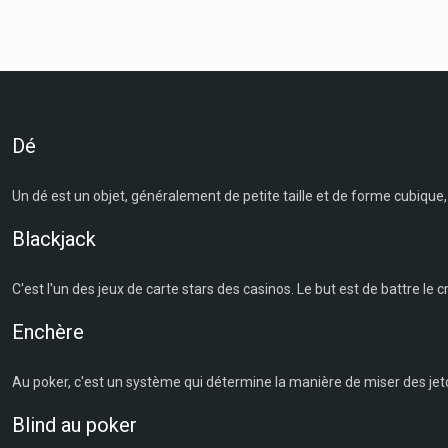
Dé
Un dé est un objet, généralement de petite taille et de forme cubique
Blackjack
C'est l'un des jeux de carte stars des casinos. Le but est de battre le c
Enchère
Au poker, c'est un système qui détermine la manière de miser des jeto
Blind au poker