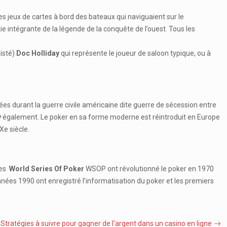
es jeux de cartes à bord des bateaux qui naviguaient sur le
ie intégrante de la légende de la conquête de l’ouest. Tous les
isté)
Doc Holliday
qui représente le joueur de saloon typique, ou à
nées durant la guerre civile américaine dite guerre de sécession entre
w
également. Le poker en sa forme moderne est réintroduit en Europe
Xe siècle.
Les
World Series Of Poker
WSOP ont révolutionné le poker en 1970
nées 1990 ont enregistré l’informatisation du poker et les premiers
Stratégies à suivre pour gagner de l’argent dans un casino en ligne