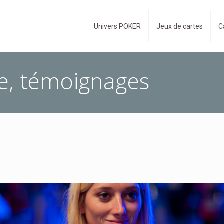
Univers POKER
Jeux de cartes
C
e, témoignages