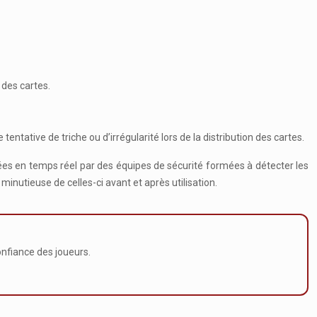
 des cartes.
tative de triche ou d’irrégularité lors de la distribution des cartes.
ées en temps réel par des équipes de sécurité formées à détecter les
nutieuse de celles-ci avant et après utilisation.
onfiance des joueurs.