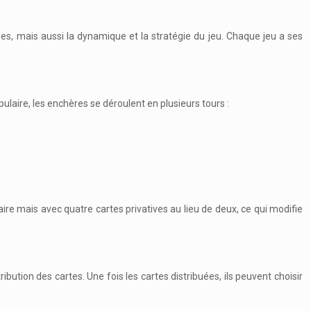
s, mais aussi la dynamique et la stratégie du jeu. Chaque jeu a ses
laire, les enchères se déroulent en plusieurs tours :
laire mais avec quatre cartes privatives au lieu de deux, ce qui modifie
ibution des cartes. Une fois les cartes distribuées, ils peuvent choisir