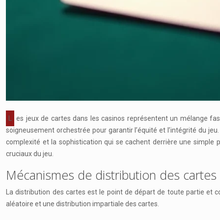
Les jeux de cartes dans les casinos représentent un mélange fascinant de hasard, de stratégie et de technologie. De la distribution initiale des cartes jusqu’au paiement final des gains, chaque étape est
soigneusement orchestrée pour garantir l’équité et l’intégrité du 
complexité et la sophistication qui se cachent derrière une simple
cruciaux du jeu.
Mécanismes de distribution des cartes 
La distribution des cartes est le point de départ de toute partie e
aléatoire et une distribution impartiale des cartes.