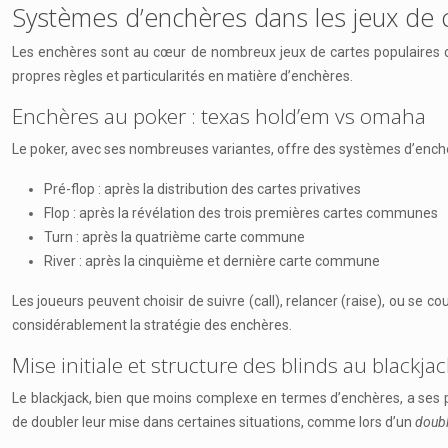
Systèmes d’enchères dans les jeux de 
Les enchères sont au cœur de nombreux jeux de cartes populaires da
propres règles et particularités en matière d’enchères.
Enchères au poker : texas hold’em vs omaha
Le poker, avec ses nombreuses variantes, offre des systèmes d’enchère
Pré-flop : après la distribution des cartes privatives
Flop : après la révélation des trois premières cartes communes
Turn : après la quatrième carte commune
River : après la cinquième et dernière carte commune
Les joueurs peuvent choisir de suivre (call), relancer (raise), ou se c
considérablement la stratégie des enchères.
Mise initiale et structure des blinds au blackjac
Le blackjack, bien que moins complexe en termes d’enchères, a ses propr
de doubler leur mise dans certaines situations, comme lors d’un
doub