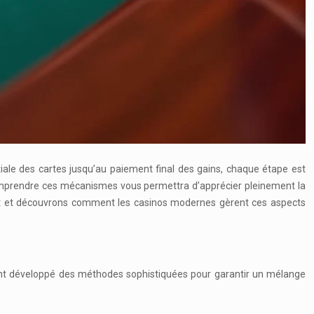
 comprendre ces mécanismes vous permettra d’apprécier pleinement la
ivant et découvrons comment les casinos modernes gèrent ces aspects
os ont développé des méthodes sophistiquées pour garantir un mélange