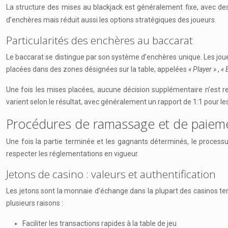
La structure des mises au blackjack est généralement fixe, avec des
d’enchères mais réduit aussi les options stratégiques des joueurs.
Particularités des enchères au baccarat
Le baccarat se distingue par son système d’enchères unique. Les joueurs
placées dans des zones désignées sur la table, appelées
« Player »
,
« 
Une fois les mises placées, aucune décision supplémentaire n’est re
varient selon le résultat, avec généralement un rapport de 1:1 pour les 
Procédures de ramassage et de paieme
Une fois la partie terminée et les gagnants déterminés, le processu
respecter les réglementations en vigueur.
Jetons de casino : valeurs et authentification
Les jetons sont la monnaie d’échange dans la plupart des casinos ter
plusieurs raisons :
Faciliter les transactions rapides à la table de jeu