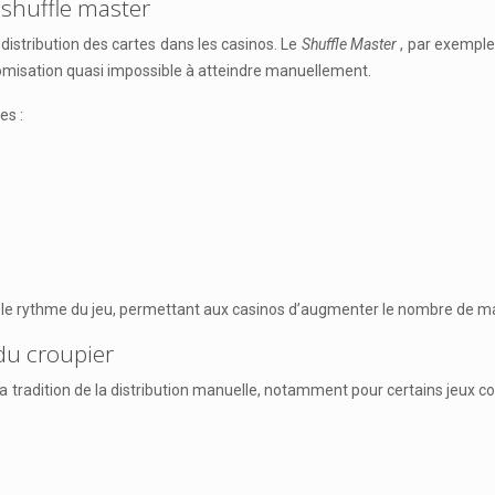
 shuffle master
istribution des cartes dans les casinos. Le
Shuffle Master
, par exemple
domisation quasi impossible à atteindre manuellement.
es :
e le rythme du jeu, permettant aux casinos d’augmenter le nombre de ma
 du croupier
tradition de la distribution manuelle, notamment pour certains jeux com