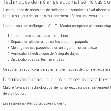
Techniques de mélange automatisé : le cas du
L’introduction de machines de mélange automatisé a révolutionné la d
jusqu’à huit jeux de cartes simultanément, offrant un niveau de ran
Le processus de mélange du Shuffle Master comprend plusieurs étap
Insertion des cartes dans la machine
Séparation aléatoire des cartes en petits paquets
Mélange de ces paquets selon un algorithme complexe
Vérification électronique de l’intégrité du jeu
Distribution des cartes mélangées
Ce système réduit considérablement les risques de triche et accélèr
Distribution manuelle : rôle et responsabilités
Malgré l’avancée technologique, de nombreux casinos maintiennent la 
de distribution.
Les responsabilités du croupier incluent :