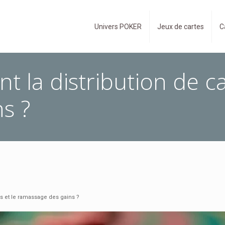
Univers POKER
Jeux de cartes
C
la distribution de ca
s ?
s et le ramassage des gains ?